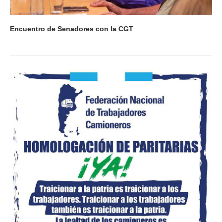
Anuario 20 años
Encuentro de Senadores con la CGT
Biblioteca Sindical
Galería de videos
Campañas de prevención
Memoria histórica
Notas
Política de Privacidad
Buscar
Secretarías
Secretaría general
Secretaría general adjunta