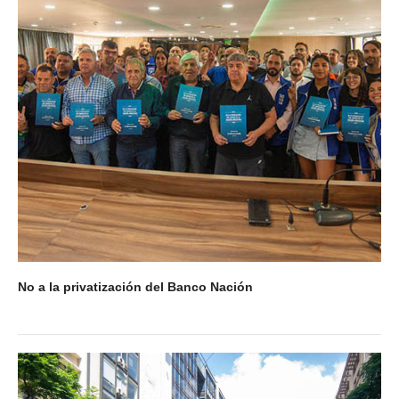
Acuerdos / Homologaciones
Acuerdos por empresa
Sistemas
Impresión de boletas
Arancel psicofísico
CCT 40/89
Actualidad
Impresión de boletas
No a la privatización del Banco Nación
Contacto
Contáctenos
Contacto secretarías