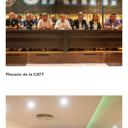
Secretaría de Deportes
Secretaría de Igualdad de Género
Secretaría de Comunicación
Secretaría de Jubilaciones
Secretaría de Planificación e Inversiones
Noticias secretarías
Gremiales
Plenario de la CATT
Planillas de sueldos
Planillas de sueldos
Planillas desde 1978
Acuerdos