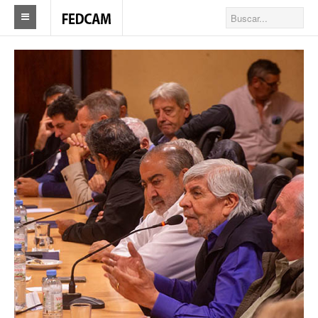
Home
Federacion
Federación
Autoridades
Nuestros Sindicatos
Delegaciones en el país
Actualidad Sindicatos
Camioneros solidarios
Publicaciones
Revista Los Camioneros