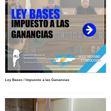
Acuerdos / Homologaciones
Acuerdos por empresa
Sistemas
Impresión de boletas
Arancel psicofísico
CCT 40/89
Actualidad
Impresión de boletas
Ley Bases / Impuesto a las Ganancias
Contacto
Contáctenos
Contacto secretarías