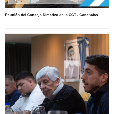
Anuario 20 años
Reunión del Consejo Directivo de la CGT / Ganancias
Biblioteca Sindical
Galería de videos
Campañas de prevención
Memoria histórica
Notas
Política de Privacidad
Buscar
Secretarías
Secretaría general
Secretaría general adjunta