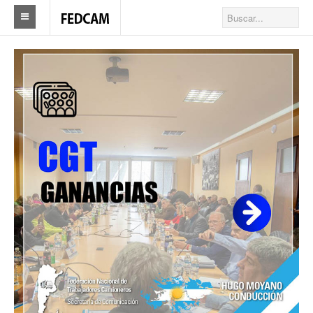
Home
Federacion
Federación
Autoridades
Nuestros Sindicatos
Delegaciones en el país
Actualidad Sindicatos
Camioneros solidarios
Publicaciones
Revista Los Camioneros