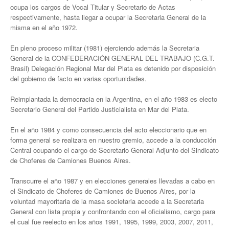
ocupa los cargos de Vocal Titular y Secretario de Actas
Anuario 20 años
respectivamente, hasta llegar a ocupar la Secretaria General de la
misma en el año 1972.
Biblioteca Sindical
En pleno proceso militar (1981) ejerciendo además la Secretaria
General de la CONFEDERACIÓN GENERAL DEL TRABAJO (C.G.T.
Galería de videos
Brasil) Delegación Regional Mar del Plata es detenido por disposición
del gobierno de facto en varias oportunidades.
Campañas de prevención
Reimplantada la democracia en la Argentina, en el año 1983 es electo
Memoria histórica
Secretario General del Partido Justicialista en Mar del Plata.
Notas
En el año 1984 y como consecuencia del acto eleccionario que en
forma general se realizara en nuestro gremio, accede a la conducción
Política de Privacidad
Central ocupando el cargo de Secretario General Adjunto del Sindicato
de Choferes de Camiones Buenos Aires.
Buscar
Transcurre el año 1987 y en elecciones generales llevadas a cabo en
Secretarías
el Sindicato de Choferes de Camiones de Buenos Aires, por la
voluntad mayoritaria de la masa societaria accede a la Secretaria
Secretaría general
General con lista propia y confrontando con el oficialismo, cargo para
el cual fue reelecto en los años 1991, 1995, 1999, 2003, 2007, 2011,
Secretaría general adjunta