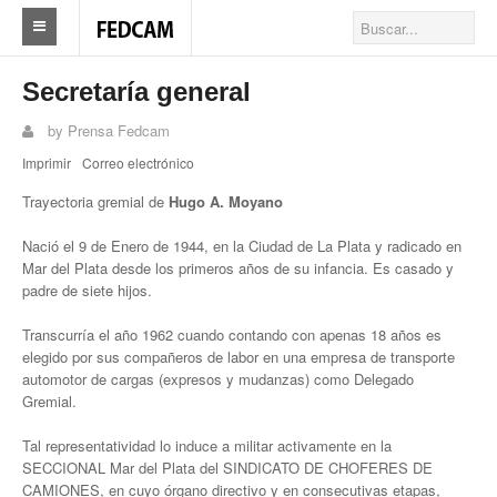
Home
Secretaría general
Federacion
by
Prensa Fedcam
Imprimir
Correo electrónico
Federación
Trayectoria gremial de
Hugo A. Moyano
Autoridades
Nació el 9 de Enero de 1944, en la Ciudad de La Plata y radicado en
Nuestros Sindicatos
Mar del Plata desde los primeros años de su infancia. Es casado y
padre de siete hijos.
Delegaciones en el país
Transcurría el año 1962 cuando contando con apenas 18 años es
Actualidad Sindicatos
elegido por sus compañeros de labor en una empresa de transporte
automotor de cargas (expresos y mudanzas) como Delegado
Camioneros solidarios
Gremial.
Publicaciones
Tal representatividad lo induce a militar activamente en la
SECCIONAL Mar del Plata del SINDICATO DE CHOFERES DE
Revista Los Camioneros
CAMIONES, en cuyo órgano directivo y en consecutivas etapas,