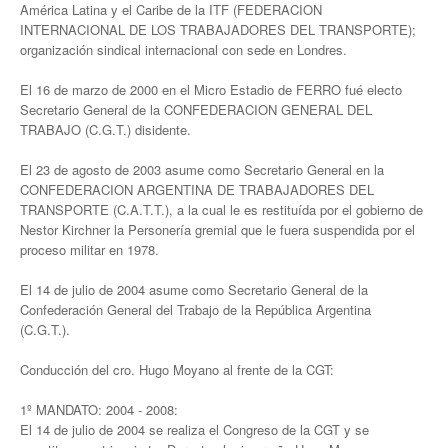
Secretaría de Deportes
América Latina y el Caribe de la ITF (FEDERACION
INTERNACIONAL DE LOS TRABAJADORES DEL TRANSPORTE);
Secretaría de Igualdad de Género
organización sindical internacional con sede en Londres.
Secretaría de Comunicación
El 16 de marzo de 2000 en el Micro Estadio de FERRO fué electo
Secretario General de la CONFEDERACION GENERAL DEL
Secretaría de Jubilaciones
TRABAJO (C.G.T.) disidente.
Secretaría de Planificación e Inversiones
El 23 de agosto de 2003 asume como Secretario General en la
CONFEDERACION ARGENTINA DE TRABAJADORES DEL
Noticias secretarías
TRANSPORTE (C.A.T.T.), a la cual le es restituída por el gobierno de
Nestor Kirchner la Personería gremial que le fuera suspendida por el
Gremiales
proceso militar en 1978.
El 14 de julio de 2004 asume como Secretario General de la
Planillas de sueldos
Confederación General del Trabajo de la República Argentina
(C.G.T.).
Planillas de sueldos
Conducción del cro. Hugo Moyano al frente de la CGT:
Planillas desde 1978
1º MANDATO: 2004 - 2008:
Acuerdos
El 14 de julio de 2004 se realiza el Congreso de la CGT y se