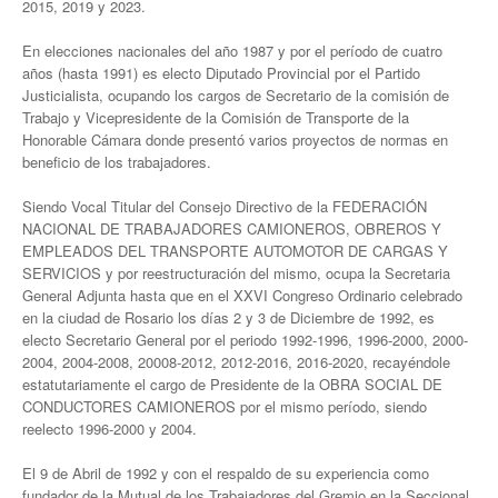
2015, 2019 y 2023.
Secretaría de actas
En elecciones nacionales del año 1987 y por el período de cuatro
años (hasta 1991) es electo Diputado Provincial por el Partido
Secretaría gremial
Justicialista, ocupando los cargos de Secretario de la comisión de
Trabajo y Vicepresidente de la Comisión de Transporte de la
Secretario Tesorero
Honorable Cámara donde presentó varios proyectos de normas en
beneficio de los trabajadores.
Secretaría prensa y cultura
Siendo Vocal Titular del Consejo Directivo de la FEDERACIÓN
Secretaría de Obra Social
NACIONAL DE TRABAJADORES CAMIONEROS, OBREROS Y
EMPLEADOS DEL TRANSPORTE AUTOMOTOR DE CARGAS Y
Secretaría Administrativa
SERVICIOS y por reestructuración del mismo, ocupa la Secretaria
General Adjunta hasta que en el XXVI Congreso Ordinario celebrado
Secretaría de Organización
en la ciudad de Rosario los días 2 y 3 de Diciembre de 1992, es
electo Secretario General por el periodo 1992-1996, 1996-2000, 2000-
Secretaría de Coord. Política
2004, 2004-2008, 20008-2012, 2012-2016, 2016-2020, recayéndole
estatutariamente el cargo de Presidente de la OBRA SOCIAL DE
CONDUCTORES CAMIONEROS por el mismo período, siendo
Secretaría Evol. del Salario
reelecto 1996-2000 y 2004.
Secretaría de Fiscalización
El 9 de Abril de 1992 y con el respaldo de su experiencia como
fundador de la Mutual de los Trabajadores del Gremio en la Seccional
Secretaría de Transporte