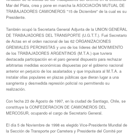
Mar del Plata, crea y pone en marcha la ASOCIACIÓN MUTUAL DE
TRABAJADORES CAMIONEROS "15 de Diciembre" de la cual es su
Secretaría de Relaciones Internacionales
Presidente.
Secretaría de la Mujer
También ocupó la Secretaria General Adjunta de la UNION GENERAL
DE TRABAJADORES DEL TRANSPORTE (U.G.T.T.). Fué Secretario
Secretaría de Turismo
de Actas en el orden nacional de las 62 ORGANIZACIONES
GREMIALES PERONISTAS y uno de los líderes del MOVIMIENTO
Secretaría de Capacitación
de los TRABAJADORES ARGENTINOS (M.T.A.) que tuviera
destacada participación en el paro general dispuesto para rechazar
Sec. Derechos Humanos
arbitrarias medidas económicas dispuestas por el gobierno nacional
anterior en perjuicio de los asalariados y que impulsara al M.T.A. a
Secretaría de Acción Social
instalar ollas populares en plazas públicas que dieran lugar a una
sangrienta y desmedida represión policial no permitiendo su
Secretaría de Accidentes de Trabajo
realización.
Secretaría de Asuntos Jurídicos
Con fecha 23 de Agosto de 1997, en la ciudad de Santiago, Chile, se
constituye la CONFEDERACION DE CAMIONEROS DEL
Secretaría de la Juventud
MERCOSUR, ocupando el cargo de Secretario General.
Secretaría de la Vivienda
El día 5 de Noviembre de 1998 es elegido Vice-Presidente Mundial de
la Sección de Transporte por Carretera y Presidente del Comité por