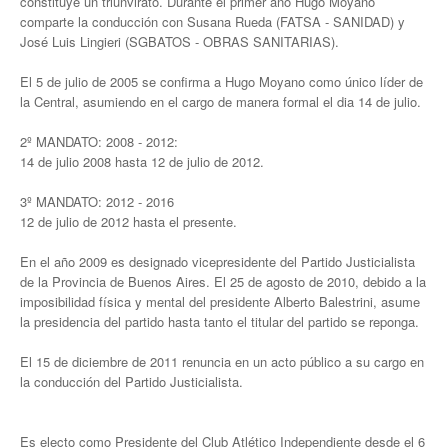
constituye un triunvirato. Durante el primer año Hugo Moyano
Acuerdos / Homologaciones
comparte la conducción con Susana Rueda (FATSA - SANIDAD) y
José Luis Lingieri (SGBATOS - OBRAS SANITARIAS).
Acuerdos por empresa
El 5 de julio de 2005 se confirma a Hugo Moyano como único líder de
Sistemas
la Central, asumiendo en el cargo de manera formal el dia 14 de julio.
Impresión de boletas
2º MANDATO: 2008 - 2012:
14 de julio 2008 hasta 12 de julio de 2012.
Arancel psicofísico
3º MANDATO: 2012 - 2016
CCT 40/89
12 de julio de 2012 hasta el presente.
Actualidad
En el año 2009 es designado vicepresidente del Partido Justicialista
de la Provincia de Buenos Aires. El 25 de agosto de 2010, debido a la
Impresión de boletas
imposibilidad física y mental del presidente Alberto Balestrini, asume
la presidencia del partido hasta tanto el titular del partido se reponga.
Contacto
El 15 de diciembre de 2011 renuncia en un acto público a su cargo en
Contáctenos
la conducción del Partido Justicialista.
Contacto secretarías
Es electo como Presidente del Club Atlético Independiente desde el 6