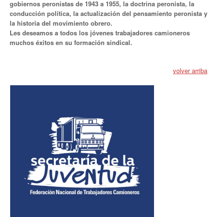
gobiernos peronistas de 1943 a 1955, la doctrina peronista, la
conducción política, la actualización del pensamiento peronista y
Secretaría de actas
la historia del movimiento obrero.
Les deseamos a todos los jóvenes trabajadores camioneros
Secretaría gremial
muchos éxitos en su formación sindical.
Secretario Tesorero
volver arriba
Secretaría prensa y cultura
Secretaría de Obra Social
Secretaría Administrativa
Secretaría de Organización
Secretaría de Coord. Política
Secretaría Evol. del Salario
Secretaría de Fiscalización
Secretaría de Transporte