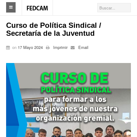
Home
Curso de Política Sindical /
Secretaría de la Juventud
Federacion
Federación
on
17 Mayo 2024
Imprimir
Email
Autoridades
Nuestros Sindicatos
Delegaciones en el país
Actualidad Sindicatos
Camioneros solidarios
Publicaciones
Revista Los Camioneros