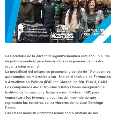
Anuario 20 años
Biblioteca Sindical
Galería de videos
Campañas de prevención
Memoria histórica
La Secretaría de la Juventud organizó también este año un curso
de política sindical para formar a los más jóvenes de nuestra
Notas
organización gremial.
La modalidad del mismo es presencial y consta de 10 encuentros
Política de Privacidad
quincenales los miércoles a las 18hs en el Instituto de Formación
y Actualización Política (IFAP) en Chacabuco 380, Piso 3, CABA.
Buscar
Los compañeros Javier Mouriño y Kelly Olmos inauguraron el
Instituto de Formación y Actualización Política (IFAP) para
Secretarías
comunicar a los jóvenes la doctrina del movimiento que
representa las banderas del ex vicepresidente Juan Domingo
Secretaría general
Perón.
Las clases abordan diferentes temas como historia de los
Secretaría general adjunta