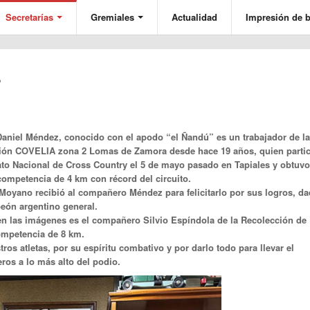
Secretarías
Gremiales
Actualidad
Impresión de b
s
aniel Méndez, conocido con el apodo “el Ñandú” es un trabajador de la
ión COVELIA zona 2 Lomas de Zamora desde hace 19 años, quien parti
to Nacional de Cross Country el 5 de mayo pasado en Tapiales y obtuvo
competencia de 4 km con récord del circuito.
oyano recibió al compañero Méndez para felicitarlo por sus logros, d
ón argentino general.
n las imágenes es el compañero Silvio Espíndola de la Recolección de
ompetencia de 8 km.
tros atletas, por su espíritu combativo y por darlo todo para llevar el
os a lo más alto del podio.