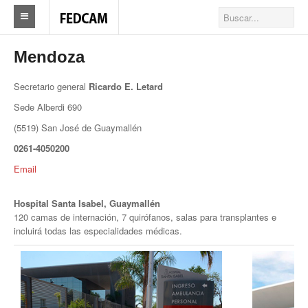
Home
Mendoza
Federacion
Secretario general
Ricardo E. Letard
Sede Alberdi 690
Federación
(5519) San José de Guaymallén
Autoridades
0261-4050200
Nuestros Sindicatos
Email
Delegaciones en el país
Hospital Santa Isabel, Guaymallén
120 camas de internación, 7 quirófanos, salas para transplantes e
Actualidad Sindicatos
incluirá todas las especialidades médicas.
Camioneros solidarios
Publicaciones
Revista Los Camioneros