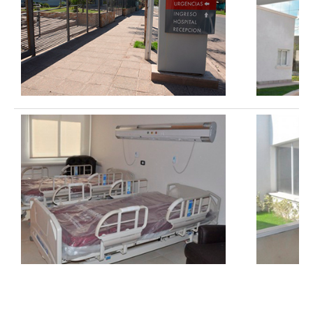
Anuario 20 años
Biblioteca Sindical
Galería de videos
Campañas de prevención
Memoria histórica
Notas
Política de Privacidad
Buscar
Secretarías
Secretaría general
Secretaría general adjunta