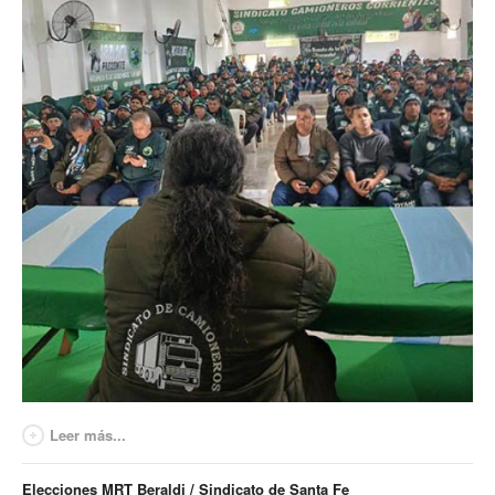
Secretaría de Relaciones Internacionales
Secretaría de la Mujer
Secretaría de Turismo
Secretaría de Capacitación
Sec. Derechos Humanos
Secretaría de Acción Social
Secretaría de Accidentes de Trabajo
Secretaría de Asuntos Jurídicos
Secretaría de la Juventud
Leer más...
Secretaría de la Vivienda
Elecciones MRT Beraldi / Sindicato de Santa Fe