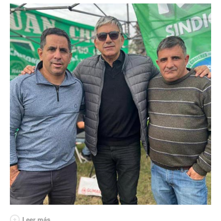
Secretaría de Deportes
Secretaría de Igualdad de Género
Secretaría de Comunicación
Secretaría de Jubilaciones
Secretaría de Planificación e Inversiones
Noticias secretarías
Gremiales
Planillas de sueldos
Planillas de sueldos
Planillas desde 1978
Acuerdos
Leer más...