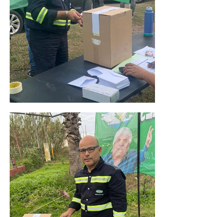
Secretaría de Relaciones Internacionales
Secretaría de la Mujer
Secretaría de Turismo
Secretaría de Capacitación
Sec. Derechos Humanos
Secretaría de Acción Social
Secretaría de Accidentes de Trabajo
Secretaría de Asuntos Jurídicos
Secretaría de la Juventud
Secretaría de la Vivienda