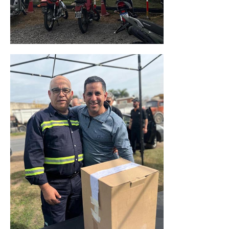
Acuerdos / Homologaciones
Acuerdos por empresa
Sistemas
Impresión de boletas
Arancel psicofísico
CCT 40/89
Actualidad
Impresión de boletas
Contacto
Contáctenos
Contacto secretarías