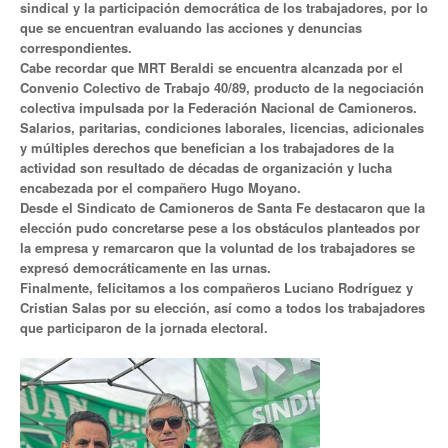
sindical y la participación democrática de los trabajadores, por lo
que se encuentran evaluando las acciones y denuncias
Anuario 20 años
correspondientes.
Cabe recordar que MRT Beraldi se encuentra alcanzada por el
Biblioteca Sindical
Convenio Colectivo de Trabajo 40/89, producto de la negociación
colectiva impulsada por la Federación Nacional de Camioneros.
Galería de videos
Salarios, paritarias, condiciones laborales, licencias, adicionales
y múltiples derechos que benefician a los trabajadores de la
Campañas de prevención
actividad son resultado de décadas de organización y lucha
encabezada por el compañero Hugo Moyano.
Memoria histórica
Desde el Sindicato de Camioneros de Santa Fe destacaron que la
elección pudo concretarse pese a los obstáculos planteados por
Notas
la empresa y remarcaron que la voluntad de los trabajadores se
expresó democráticamente en las urnas.
Política de Privacidad
Finalmente, felicitamos a los compañeros Luciano Rodríguez y
Cristian Salas por su elección, así como a todos los trabajadores
Buscar
que participaron de la jornada electoral.
Secretarías
Secretaría general
Secretaría general adjunta