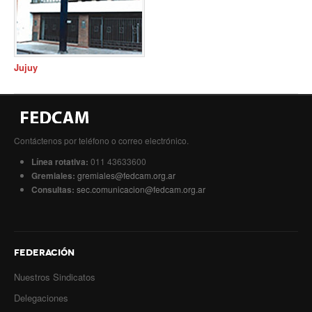
Jujuy
Contáctenos por teléfono o correo electrónico.
Línea rotativa:
011 43633600
Gremiales:
gremiales@fedcam.org.ar
Consultas:
sec.comunicacion@fedcam.org.ar
FEDERACIÓN
Nuestros Sindicatos
Delegaciones