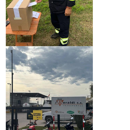
Secretaría de Deportes
Secretaría de Igualdad de Género
Secretaría de Comunicación
Secretaría de Jubilaciones
Secretaría de Planificación e Inversiones
Noticias secretarías
Gremiales
Planillas de sueldos
Planillas de sueldos
Planillas desde 1978
Acuerdos