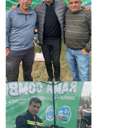
Secretaría de actas
Secretaría gremial
Secretario Tesorero
Secretaría prensa y cultura
Secretaría de Obra Social
Secretaría Administrativa
Secretaría de Organización
Secretaría de Coord. Política
Secretaría Evol. del Salario
Secretaría de Fiscalización
Secretaría de Transporte