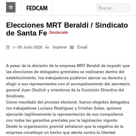
Home
Elecciones MRT Beraldi / Sindicato
de Santa Fe
Destacado
Federacion
on
05 Junio 2026
Imprimir
Email
Federación
Autoridades
A pesar de la decisión de la empresa MRT Beraldi de impedir que
las elecciones de delegados gremiales se realizaran dentro del
Nuestros Sindicatos
establecimiento, los trabajadores pudieron ejercer su derecho y
elegir a sus representantes con el acompañamiento del secretario
Delegaciones en el país
general Juan Chulich y miembros de la Comisión Directiva del
Sindicato.
Actualidad Sindicatos
Como resultado del proceso electoral, fueron elegidos delegados
los trabajadores Luciano Rodríguez y Cristian Salas, quienes
Camioneros solidarios
ejercerán legítimamente la representación de sus compañeros
con todas las garantías previstas por la legislación vigente.
Publicaciones
Desde la organización gremial señalaron que la negativa de la
empresa constituye un hecho que atenta contra la libertad
Revista Los Camioneros