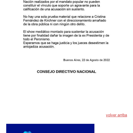
Anuario 20 años
Biblioteca Sindical
Galería de videos
Campañas de prevención
Memoria histórica
Notas
Política de Privacidad
Buscar
Secretarías
volver arriba
Secretaría general
Secretaría general adjunta