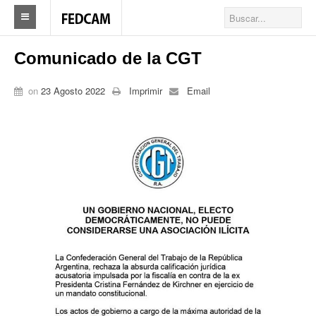
Home
Comunicado de la CGT
Federacion
on
23 Agosto 2022
Imprimir
Email
Federación
Autoridades
Nuestros Sindicatos
Delegaciones en el país
Actualidad Sindicatos
Camioneros solidarios
Publicaciones
Revista Los Camioneros