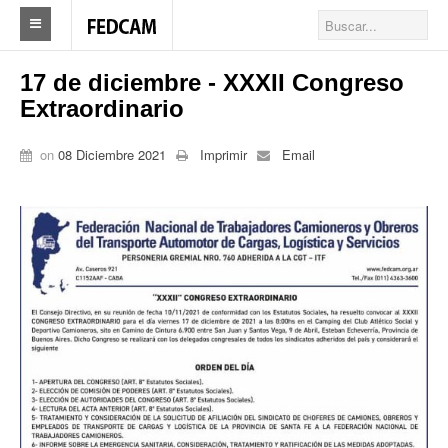
Home
17 de diciembre - XXXII Congreso
Extraordinario
Federacion
Federación
on
08 Diciembre 2021
Imprimir
Email
Autoridades
Nuestros Sindicatos
Delegaciones en el país
Actualidad Sindicatos
Camioneros solidarios
Publicaciones
Revista Los Camioneros