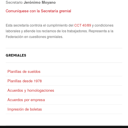
Secretario
Jerónimo Moyano
Comuníquese con la Secretaría gremial
Secretaría de actas
Secretaría gremial
Esta secretaría controla el cumplimiento del
CCT 40/89
y condiciones
laborales y atiende los reclamos de los trabajadores. Representa a la
Secretario Tesorero
Federación en cuestiones gremiales.
Secretaría prensa y cultura
GREMIALES
Secretaría de Obra Social
Secretaría Administrativa
Planillas de sueldos
Planillas desde 1978
Secretaría de Organización
Acuerdos y homologaciones
Secretaría de Coord. Política
Acuerdos por empresa
Secretaría Evol. del Salario
Impresión de boletas
Secretaría de Fiscalización
Secretaría de Transporte