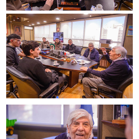
Secretaría de Deportes
Secretaría de Igualdad de Género
Secretaría de Comunicación
Secretaría de Jubilaciones
Secretaría de Planificación e Inversiones
Noticias secretarías
Gremiales
Planillas de sueldos
Planillas de sueldos
Planillas desde 1978
Acuerdos