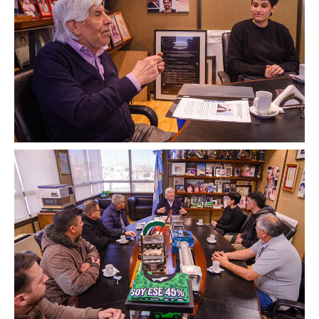
Secretaría de Relaciones Internacionales
Secretaría de la Mujer
Secretaría de Turismo
Secretaría de Capacitación
Sec. Derechos Humanos
Secretaría de Acción Social
Secretaría de Accidentes de Trabajo
Secretaría de Asuntos Jurídicos
Secretaría de la Juventud
Secretaría de la Vivienda