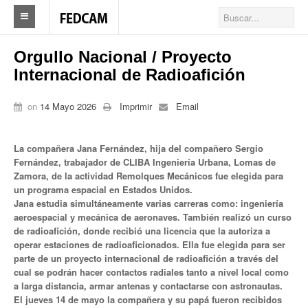
Home
Orgullo Nacional / Proyecto
Internacional de Radioafición
Federacion
Federación
on
14 Mayo 2026
Imprimir
Email
Autoridades
La compañera Jana Fernández, hija del compañero Sergio
Nuestros Sindicatos
Fernández, trabajador de CLIBA Ingeniería Urbana, Lomas de
Zamora, de la actividad Remolques Mecánicos fue elegida para
un programa espacial en Estados Unidos.
Delegaciones en el país
Jana estudia simultáneamente varias carreras como: ingeniería
aeroespacial y mecánica de aeronaves. También realizó un curso
Actualidad Sindicatos
de radioafición, donde recibió una licencia que la autoriza a
operar estaciones de radioaficionados. Ella fue elegida para ser
Camioneros solidarios
parte de un proyecto internacional de radioafición a través del
cual se podrán hacer contactos radiales tanto a nivel local como
Publicaciones
a larga distancia, armar antenas y contactarse con astronautas.
El jueves 14 de mayo la compañera y su papá fueron recibidos
Revista Los Camioneros