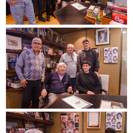
Secretaría de actas
Secretaría gremial
Secretario Tesorero
Secretaría prensa y cultura
Secretaría de Obra Social
Secretaría Administrativa
Secretaría de Organización
Secretaría de Coord. Política
Secretaría Evol. del Salario
Secretaría de Fiscalización
Secretaría de Transporte