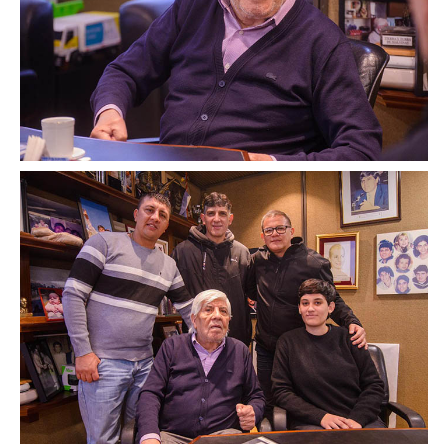
Acuerdos / Homologaciones
Acuerdos por empresa
Sistemas
Impresión de boletas
Arancel psicofísico
CCT 40/89
Actualidad
Impresión de boletas
Contacto
Contáctenos
Contacto secretarías