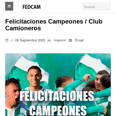
Home
Felicitaciones Campeones / Club
Camioneros
Federacion
Federación
on
28 Septiembre 2025
Imprimir
Email
Autoridades
Nuestros Sindicatos
Delegaciones en el país
Actualidad Sindicatos
Camioneros solidarios
Publicaciones
Revista Los Camioneros