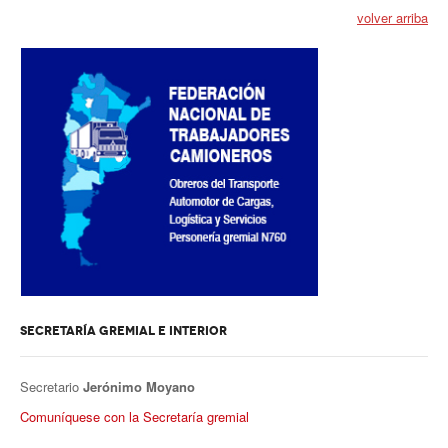
volver arriba
Secretaría de actas
Secretaría gremial
Secretario Tesorero
Secretaría prensa y cultura
Secretaría de Obra Social
Secretaría Administrativa
Secretaría de Organización
Secretaría de Coord. Política
SECRETARÍA GREMIAL E INTERIOR
Secretaría Evol. del Salario
Secretario
Jerónimo Moyano
Secretaría de Fiscalización
Comuníquese con la Secretaría gremial
Secretaría de Transporte