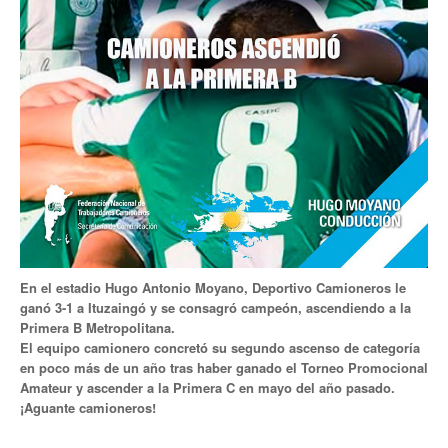
Anuario 20 años
Biblioteca Sindical
Galería de videos
Campañas de prevención
Memoria histórica
Notas
Política de Privacidad
En el estadio Hugo Antonio Moyano, Deportivo Camioneros le
ganó 3-1 a Ituzaingó y se consagró campeón, ascendiendo a la
Buscar
Primera B Metropolitana.
El equipo camionero concretó su segundo ascenso de categoría
Secretarías
en poco más de un año tras haber ganado el Torneo Promocional
Amateur y ascender a la Primera C en mayo del año pasado.
Secretaría general
¡Aguante camioneros!
Secretaría general adjunta