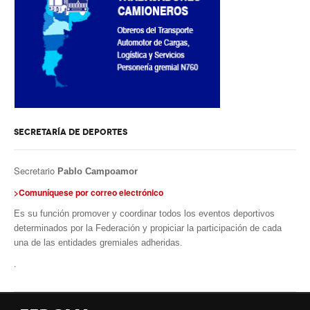
Secretaría de Deportes
Secretaría de Igualdad de Género
Secretaría de Comunicación
Secretaría de Jubilaciones
Secretaría de Planificación e Inversiones
SECRETARÍA DE DEPORTES
Noticias secretarías
Secretario
Gremiales
Pablo Campoamor
>Comuníquese por correo electrónico
Planillas de sueldos
Es su función promover y coordinar todos los eventos deportivos
Planillas de sueldos
determinados por la Federación y propiciar la participación de cada
una de las entidades gremiales adheridas.
Planillas desde 1978
.
Acuerdos