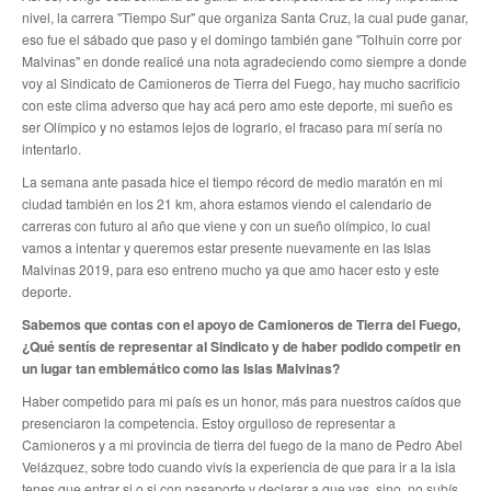
nivel, la carrera "Tiempo Sur" que organiza Santa Cruz, la cual pude ganar,
eso fue el sábado que paso y el domingo también gane "Tolhuin corre por
Secretaría de actas
Malvinas" en donde realicé una nota agradeciendo como siempre a donde
voy al Sindicato de Camioneros de Tierra del Fuego, hay mucho sacrificio
Secretaría gremial
con este clima adverso que hay acá pero amo este deporte, mi sueño es
ser Olímpico y no estamos lejos de lograrlo, el fracaso para mí sería no
Secretario Tesorero
intentarlo.
Secretaría prensa y cultura
La semana ante pasada hice el tiempo récord de medio maratón en mi
ciudad también en los 21 km, ahora estamos viendo el calendario de
Secretaría de Obra Social
carreras con futuro al año que viene y con un sueño olímpico, lo cual
vamos a intentar y queremos estar presente nuevamente en las Islas
Secretaría Administrativa
Malvinas 2019, para eso entreno mucho ya que amo hacer esto y este
deporte.
Secretaría de Organización
Sabemos que contas con el apoyo de Camioneros de Tierra del Fuego,
¿Qué sentís de representar al Sindicato y de haber podido competir en
Secretaría de Coord. Política
un lugar tan emblemático como las Islas Malvinas?
Secretaría Evol. del Salario
Haber competido para mi país es un honor, más para nuestros caídos que
presenciaron la competencia. Estoy orgulloso de representar a
Camioneros y a mi provincia de tierra del fuego de la mano de Pedro Abel
Secretaría de Fiscalización
Velázquez, sobre todo cuando vivís la experiencia de que para ir a la isla
tenes que entrar si o si con pasaporte y declarar a que vas, sino, no subís
Secretaría de Transporte