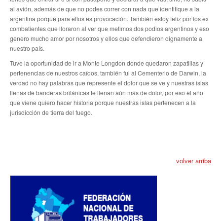
al avión, además de que no podes correr con nada que identifique a la
argentina porque para ellos es provocación. También estoy feliz por los ex
Secretaría de Relaciones Internacionales
combatientes que lloraron al ver que metimos dos podios argentinos y eso
genero mucho amor por nosotros y ellos que defendieron dignamente a
Secretaría de la Mujer
nuestro país.
Secretaría de Turismo
Tuve la oportunidad de ir a Monte Longdon donde quedaron zapatillas y
pertenencias de nuestros caídos, también fui al Cementerio de Darwin, la
Secretaría de Capacitación
verdad no hay palabras que represente el dolor que se ve y nuestras islas
llenas de banderas británicas te llenan aún más de dolor, por eso el año
Sec. Derechos Humanos
que viene quiero hacer historia porque nuestras islas pertenecen a la
jurisdicción de tierra del fuego.
Secretaría de Acción Social
Secretaría de Accidentes de Trabajo
volver arriba
Secretaría de Asuntos Jurídicos
Secretaría de la Juventud
Secretaría de la Vivienda