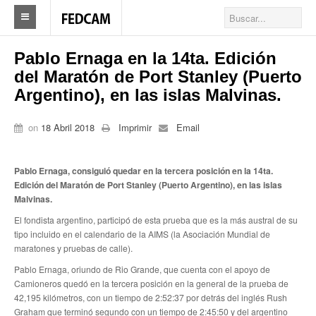
Home
Pablo Ernaga en la 14ta. Edición
del Maratón de Port Stanley (Puerto
Federacion
Argentino), en las islas Malvinas.
Federación
on
18 Abril 2018
Imprimir
Email
Autoridades
Nuestros Sindicatos
Pablo Ernaga, consiguió quedar en la tercera posición en la 14ta.
Edición del Maratón de Port Stanley (Puerto Argentino), en las islas
Delegaciones en el país
Malvinas.
El fondista argentino, participó de esta prueba que es la más austral de su
Actualidad Sindicatos
tipo incluido en el calendario de la AIMS (la Asociación Mundial de
maratones y pruebas de calle).
Camioneros solidarios
Pablo Ernaga, oriundo de Rio Grande, que cuenta con el apoyo de
Publicaciones
Camioneros quedó en la tercera posición en la general de la prueba de
42,195 kilómetros, con un tiempo de 2:52:37 por detrás del inglés Rush
Revista Los Camioneros
Graham que terminó segundo con un tiempo de 2:45:50 y del argentino