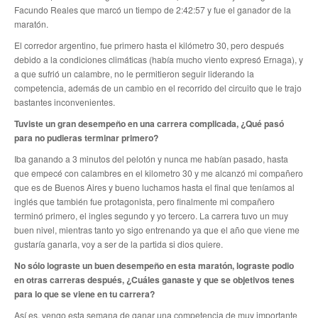
Facundo Reales que marcó un tiempo de 2:42:57 y fue el ganador de la
Anuario 20 años
maratón.
El corredor argentino, fue primero hasta el kilómetro 30, pero después
Biblioteca Sindical
debido a la condiciones climáticas (había mucho viento expresó Ernaga), y
a que sufrió un calambre, no le permitieron seguir liderando la
Galería de videos
competencia, además de un cambio en el recorrido del circuito que le trajo
bastantes inconvenientes.
Campañas de prevención
Tuviste un gran desempeño en una carrera complicada, ¿Qué pasó
para no pudieras terminar primero?
Memoria histórica
Iba ganando a 3 minutos del pelotón y nunca me habían pasado, hasta
Notas
que empecé con calambres en el kilometro 30 y me alcanzó mi compañero
que es de Buenos Aires y bueno luchamos hasta el final que teníamos al
Política de Privacidad
inglés que también fue protagonista, pero finalmente mi compañero
terminó primero, el ingles segundo y yo tercero. La carrera tuvo un muy
Buscar
buen nivel, mientras tanto yo sigo entrenando ya que el año que viene me
gustaría ganarla, voy a ser de la partida si dios quiere.
Secretarías
No sólo lograste un buen desempeño en esta maratón, lograste podio
en otras carreras después, ¿Cuáles ganaste y que se objetivos tenes
Secretaría general
para lo que se viene en tu carrera?
Así es, vengo esta semana de ganar una competencia de muy importante
Secretaría general adjunta