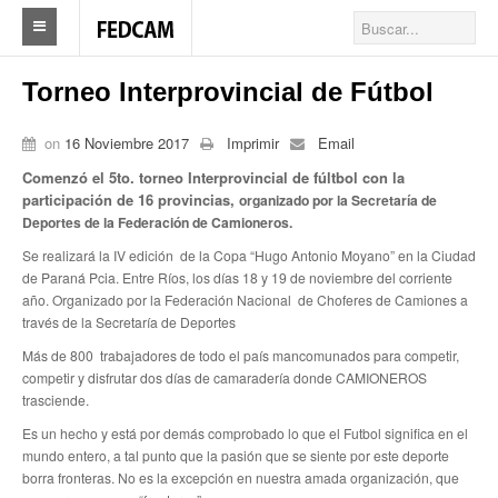
Home
Torneo Interprovincial de Fútbol
Federacion
on
16 Noviembre 2017
Imprimir
Email
Federación
Comenzó el 5to. torneo Interprovincial de fúltbol con la
participación de 16 provincias,
organizado por la Secretaría de
Autoridades
Deportes de la Federación de Camioneros.
Se realizará la IV edición de la Copa “Hugo Antonio Moyano” en la Ciudad
Nuestros Sindicatos
de Paraná Pcia. Entre Ríos, los días 18 y 19 de noviembre del corriente
año. Organizado por la Federación Nacional de Choferes de Camiones a
Delegaciones en el país
través de la Secretaría de Deportes
Actualidad Sindicatos
Más de 800 trabajadores de todo el país mancomunados para competir,
competir y disfrutar dos días de camaradería donde CAMIONEROS
Camioneros solidarios
trasciende.
Es un hecho y está por demás comprobado lo que el Futbol significa en el
Publicaciones
mundo entero, a tal punto que la pasión que se siente por este deporte
borra fronteras. No es la excepción en nuestra amada organización, que
Revista Los Camioneros