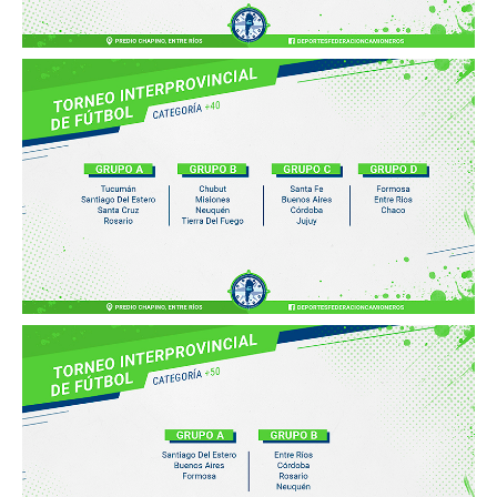
Secretaría de actas
Secretaría gremial
Secretario Tesorero
Secretaría prensa y cultura
Secretaría de Obra Social
Secretaría Administrativa
Secretaría de Organización
Secretaría de Coord. Política
Secretaría Evol. del Salario
Secretaría de Fiscalización
Secretaría de Transporte