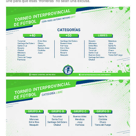
une para que esas “fronteras” no sean una excusa.
Anuario 20 años
Biblioteca Sindical
Galería de videos
Campañas de prevención
Memoria histórica
Notas
Política de Privacidad
Buscar
Secretarías
Secretaría general
Secretaría general adjunta