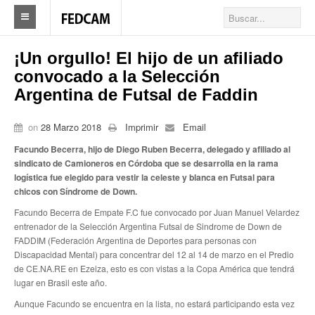
Home
¡Un orgullo! El hijo de un afiliado
convocado a la Selección
Federacion
Argentina de Futsal de Faddin
Federación
on
28 Marzo 2018
Imprimir
Email
Autoridades
Facundo Becerra, hijo de Diego Ruben Becerra, delegado y afiliado al
sindicato de Camioneros en Córdoba que se desarrolla en la rama
Nuestros Sindicatos
logística fue elegido para vestir la celeste y blanca en Futsal para
chicos con Síndrome de Down
.
Delegaciones en el país
Facundo Becerra de Empate F.C fue convocado por Juan Manuel Velardez
Actualidad Sindicatos
entrenador de la Selección Argentina Futsal de Sindrome de Down de
FADDIM (Federación Argentina de Deportes para personas con
Camioneros solidarios
Discapacidad Mental) para concentrar del 12 al 14 de marzo en el Predio
de CE.NA.RE en Ezeiza, esto es con vistas a la Copa América que tendrá
Publicaciones
lugar en Brasil este año.
Aunque Facundo se encuentra en la lista, no estará participando esta vez
Revista Los Camioneros