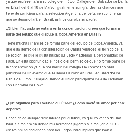
ya que representará a su colegio en Fútbol Callejero en Salvador de Bahía
en Brasil del 8 al 18 de Marzo. Igualmente son grandes las chances que
Anuario 20 años
tiene de participar para la selección Argentina del certamen continental
que se desarrollará en Brasil, así nos contaba su padre:
Biblioteca Sindical
¿Si bien Facundo no estará en la concentración, crees que formará
parte del equipo que dispute la Copa América en Brasil?
Galería de videos
Tiene muchas chances de formar parte del equipo de Copa América, ya
Campañas de prevención
que está dentro de la consideración de Chiqui Velardez, el técnico de la
selección, se que le gusta mucho su juego y además la personalidad de
Memoria histórica
Facu. En esta oportunidad él nos dio el permiso de que no forme parte de
la concentración ya que por medio del colegio fue convocado para
Notas
participar de un evento que se llevará a cabo en Brasil en Salvador de
Bahía de Fútbol Callejero, siendo el único participante de este certamen
Política de Privacidad
con síndrome de Down.
Buscar
¿Que significa para Facundo el Fútbol? ¿Como nació su amor por este
Secretarías
deporte?
Desde chico siempre tuvo interés por el fútbol, ya que yo vengo de una
Secretaría general
familia futbolera en donde mis hermanos jugaron al fútbol, en el 2013
estuvo pre seleccionado para los juegos Paralímpicos que iban a
Secretaría general adjunta