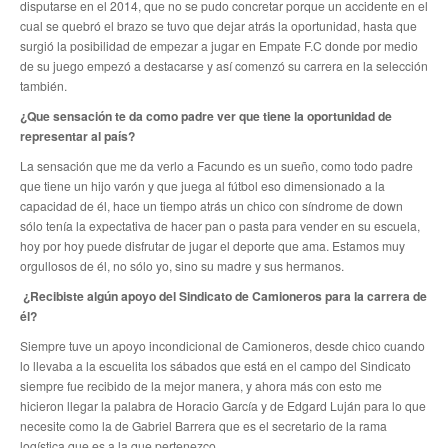
disputarse en el 2014, que no se pudo concretar porque un accidente en el
cual se quebró el brazo se tuvo que dejar atrás la oportunidad, hasta que
Secretaría de actas
surgió la posibilidad de empezar a jugar en Empate F.C donde por medio
de su juego empezó a destacarse y así comenzó su carrera en la selección
Secretaría gremial
también.
¿Que sensación te da como padre ver que tiene la oportunidad de
Secretario Tesorero
representar al país?
Secretaría prensa y cultura
La sensación que me da verlo a Facundo es un sueño, como todo padre
que tiene un hijo varón y que juega al fútbol eso dimensionado a la
Secretaría de Obra Social
capacidad de él, hace un tiempo atrás un chico con síndrome de down
sólo tenía la expectativa de hacer pan o pasta para vender en su escuela,
Secretaría Administrativa
hoy por hoy puede disfrutar de jugar el deporte que ama. Estamos muy
orgullosos de él, no sólo yo, sino su madre y sus hermanos.
Secretaría de Organización
¿Recibiste algún apoyo del Sindicato de Camioneros para la carrera de
él?
Secretaría de Coord. Política
Siempre tuve un apoyo incondicional de Camioneros, desde chico cuando
Secretaría Evol. del Salario
lo llevaba a la escuelita los sábados que está en el campo del Sindicato
siempre fue recibido de la mejor manera, y ahora más con esto me
hicieron llegar la palabra de Horacio García y de Edgard Luján para lo que
Secretaría de Fiscalización
necesite como la de Gabriel Barrera que es el secretario de la rama
logística que es a la que pertenezco.
Secretaría de Transporte