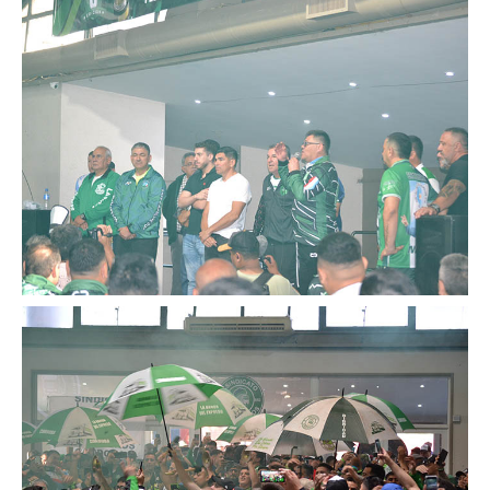
Anuario 20 años
Biblioteca Sindical
Galería de videos
Campañas de prevención
Memoria histórica
Notas
Política de Privacidad
Buscar
Secretarías
Secretaría general
Secretaría general adjunta