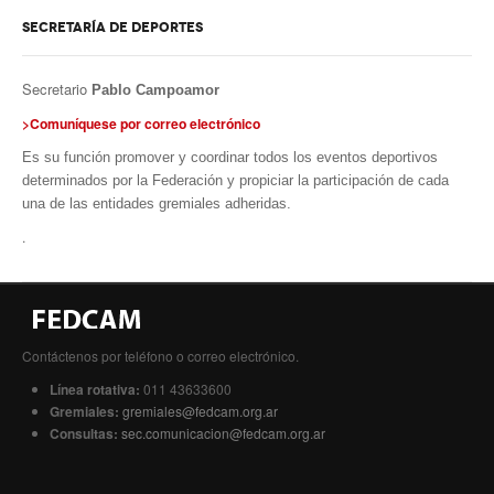
SECRETARÍA DE DEPORTES
Secretario
Pablo Campoamor
>Comuníquese por correo electrónico
Es su función promover y coordinar todos los eventos deportivos
determinados por la Federación y propiciar la participación de cada
una de las entidades gremiales adheridas.
.
Contáctenos por teléfono o correo electrónico.
Línea rotativa:
011 43633600
Gremiales:
gremiales@fedcam.org.ar
Consultas:
sec.comunicacion@fedcam.org.ar