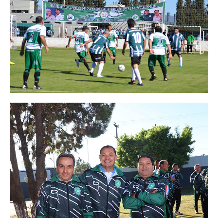
Acuerdos / Homologaciones
Acuerdos por empresa
Sistemas
Impresión de boletas
Arancel psicofísico
CCT 40/89
Actualidad
Impresión de boletas
Contacto
Contáctenos
Contacto secretarías