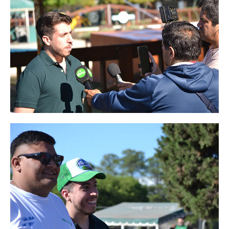
Secretaría de Relaciones Internacionales
Secretaría de la Mujer
Secretaría de Turismo
Secretaría de Capacitación
Sec. Derechos Humanos
Secretaría de Acción Social
Secretaría de Accidentes de Trabajo
Secretaría de Asuntos Jurídicos
Secretaría de la Juventud
Secretaría de la Vivienda