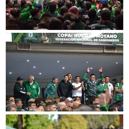
Secretaría de actas
Secretaría gremial
Secretario Tesorero
Secretaría prensa y cultura
Secretaría de Obra Social
Secretaría Administrativa
Secretaría de Organización
Secretaría de Coord. Política
Secretaría Evol. del Salario
Secretaría de Fiscalización
Secretaría de Transporte