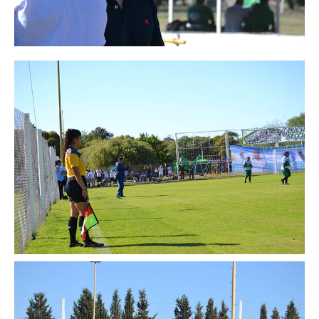
Secretaría de Deportes
Secretaría de Igualdad de Género
Secretaría de Comunicación
Secretaría de Jubilaciones
Secretaría de Planificación e Inversiones
Noticias secretarías
Gremiales
Planillas de sueldos
Planillas de sueldos
Planillas desde 1978
Acuerdos