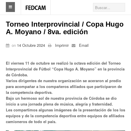
Home
Torneo Interprovincial / Copa Hugo
A. Moyano / 8va. edición
Federacion
Federación
on
14 Octubre 2024
Imprimir
Email
Autoridades
El viernes 11 de octubre se realizó la octava edición del Torneo
Nuestros Sindicatos
Interprovincial de Fútbol “Copa Hugo A. Moyano” en la provincia
de Córdoba.
Varios dirigentes de nuestra organización se aceraron al predio
Delegaciones en el país
para acompañar a los compañeros afiliados que participaron de
la competencia deportiva.
Actualidad Sindicatos
Bajo un hermoso sol de nuestra provincia de Córdoba se dio
inicio a una jornada plena de música, alegría y fraternidad.
Camioneros solidarios
Les compartimos algunas imágenes de la presentación de los los
equipos y de la competencia deportiva entre equipos de afiliados
Publicaciones
camioneros de todo el país.
Revista Los Camioneros