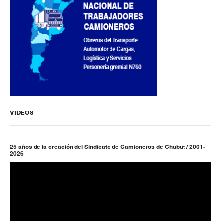
Secretaría de actas
Secretaría gremial
Secretario Tesorero
Secretaría prensa y cultura
Secretaría de Obra Social
VIDEOS
Secretaría Administrativa
Secretaría de Organización
25 años de la creación del Sindicato de Camioneros de Chubut / 2001-
2026
Secretaría de Coord. Política
Secretaría Evol. del Salario
Secretaría de Fiscalización
Secretaría de Transporte