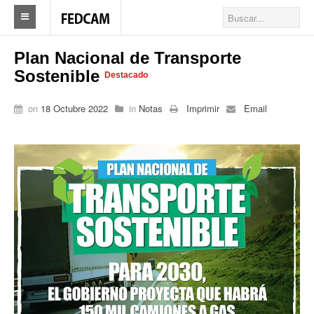
Home
Plan Nacional de Transporte
Sostenible
Destacado
Federacion
on
18 Octubre 2022
in
Notas
Imprimir
Email
Federación
Autoridades
Nuestros Sindicatos
Delegaciones en el país
Actualidad Sindicatos
Camioneros solidarios
Publicaciones
Revista Los Camioneros