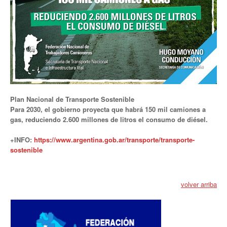
Anuario 20 años
Biblioteca Sindical
Galería de videos
Campañas de prevención
Plan Nacional de Transporte Sostenible
Memoria histórica
Para 2030, el gobierno proyecta que habrá 150 mil camiones a
gas, reduciendo 2.600 millones de litros el consumo de diésel.
Notas
+INFO:
https://www.argentina.gob.ar/transporte/transporte-
Política de Privacidad
sostenible
Buscar
Secretarías
volver arriba
Secretaría general
Secretaría general adjunta