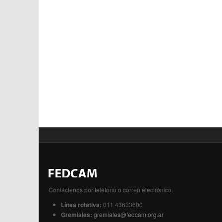
Contáctenos por teléfono o correo electrónico.
Línea rotativa:
011 43633600
Gremiales:
gremiales@fedcam.org.ar