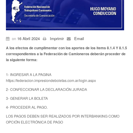
Anuario 20 años
Biblioteca Sindical
Galería de videos
on
16 Abril 2024
Imprimir
Email
Campañas de prevención
A los efectos de cumplimentar con los aportes de los items 8.1.4 Y 8.1.5
correspondientes a la Federación de Camioneros deberán proceder de
Memoria histórica
la siguiente forma:
Notas
1- INGRESAR A LA PAGINA
https://federacion.impresiondeboletas.com.ar/login.aspx
Política de Privacidad
2- CONFECCIONAR LA DECLARACIÓN JURADA
Buscar
3- GENERAR LA BOLETA
.
4- PROCEDER AL PAGO
Secretarías
LOS PAGOS DEBEN SER REALIZADOS POR INTERBANKING COMO
Secretaría general
OPCIÓN ELECTRÓNICA DE PAGO
Secretaría general adjunta