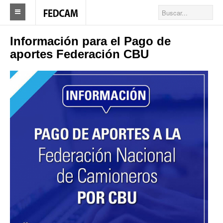
Home
Información para el Pago de
aportes Federación CBU
Federacion
Federación
Autoridades
Nuestros Sindicatos
Delegaciones en el país
Actualidad Sindicatos
Camioneros solidarios
Publicaciones
Revista Los Camioneros