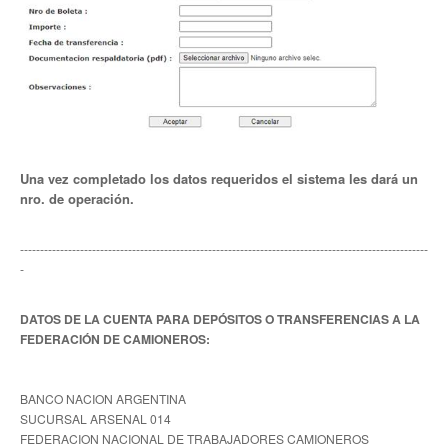
Secretaría de Relaciones Internacionales
Secretaría de la Mujer
Secretaría de Turismo
Secretaría de Capacitación
Una vez completado los datos requeridos el sistema les dará un
nro. de operación.
Sec. Derechos Humanos
Secretaría de Acción Social
------------------------------------------------------------------------------------------------------
-
Secretaría de Accidentes de Trabajo
DATOS DE LA CUENTA PARA DEPÓSITOS O TRANSFERENCIAS A LA
Secretaría de Asuntos Jurídicos
FEDERACIÓN DE CAMIONEROS:
Secretaría de la Juventud
BANCO NACION ARGENTINA
Secretaría de la Vivienda
SUCURSAL ARSENAL 014
FEDERACION NACIONAL DE TRABAJADORES CAMIONEROS