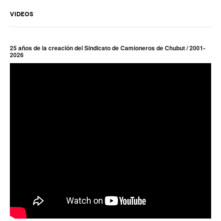
Acuerdos / Homologaciones
VIDEOS
Acuerdos por empresa
Sistemas
25 años de la creación del Sindicato de Camioneros de Chubut / 2001-
2026
Impresión de boletas
Arancel psicofísico
CCT 40/89
Actualidad
Impresión de boletas
Contacto
Contáctenos
Contacto secretarías