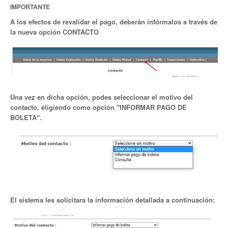
IMPORTANTE
Secretaría de actas
A los efectos de revalidar el pago, deberán infórmalos a través de
la nueva opción
CONTACTO
Secretaría gremial
Secretario Tesorero
Secretaría prensa y cultura
Una vez en dicha opción, podes seleccionar el motivo del
Secretaría de Obra Social
contacto, eligiendo como opción "INFORMAR PAGO DE
BOLETA".
Secretaría Administrativa
Secretaría de Organización
Secretaría de Coord. Política
Secretaría Evol. del Salario
El sistema les solicitara la información detallada a continuación:
Secretaría de Fiscalización
Secretaría de Transporte