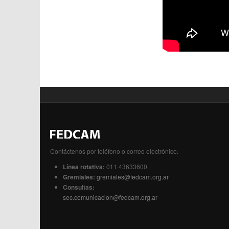
Contáctenos por teléfono o correo electrónico.
Línea rotativa:
011 43633600
Gremiales:
gremiales@fedcam.org.ar
Consultas:
sec.comunicacion@fedcam.org.ar