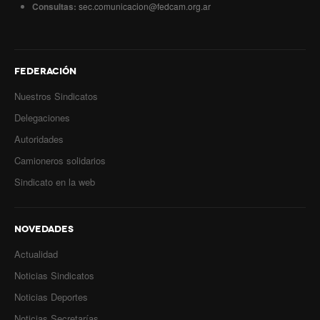
Consultas:
sec.comunicacion@fedcam.org.ar
Anuario 20 años
Biblioteca Sindical
FEDERACIÓN
Galería de videos
Nuestros Sindicatos
Campañas de prevención
Delegaciones
Autoridades
Memoria histórica
Camioneros solidarios
Notas
Sindicato en la web
Política de Privacidad
Buscar
NOVEDADES
Actualidad
Secretarías
Noticias Sindicatos
Secretaría general
Noticias Deportes
Secretaría general adjunta
Noticias Secretarías