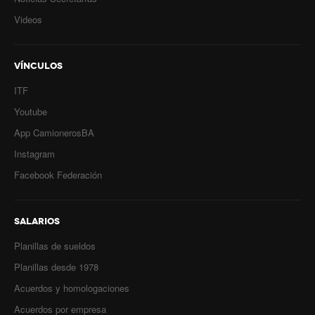
Videos
Secretaría de actas
Secretaría gremial
VÍNCULOS
Secretario Tesorero
ITF
Youtube
Secretaría prensa y cultura
App CamionerosBA
Secretaría de Obra Social
Instagram
Secretaría Administrativa
Facebook Federación
Secretaría de Organización
SALARIOS
Secretaría de Coord. Política
Planillas de sueldos
Secretaría Evol. del Salario
Planillas desde 1978
Secretaría de Fiscalización
Acuerdos y homologaciones
Acuerdos por empresa
Secretaría de Transporte