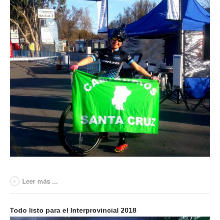
Secretaría de Relaciones Internacionales
Secretaría de la Mujer
Secretaría de Turismo
Secretaría de Capacitación
Sec. Derechos Humanos
Secretaría de Acción Social
Secretaría de Accidentes de Trabajo
Secretaría de Asuntos Jurídicos
Secretaría de la Juventud
Leer más ...
Secretaría de la Vivienda
Todo listo para el Interprovincial 2018