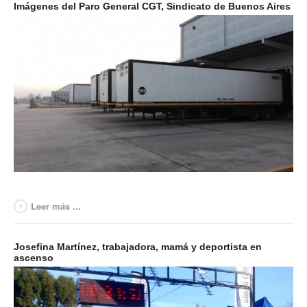
Imágenes del Paro General CGT, Sindicato de Buenos Aires
Secretaría de actas
Secretaría gremial
Secretario Tesorero
Secretaría prensa y cultura
Secretaría de Obra Social
Secretaría Administrativa
Secretaría de Organización
Leer más ...
Secretaría de Coord. Política
Josefina Martínez, trabajadora, mamá y deportista en
Secretaría Evol. del Salario
ascenso
Secretaría de Fiscalización
Secretaría de Transporte