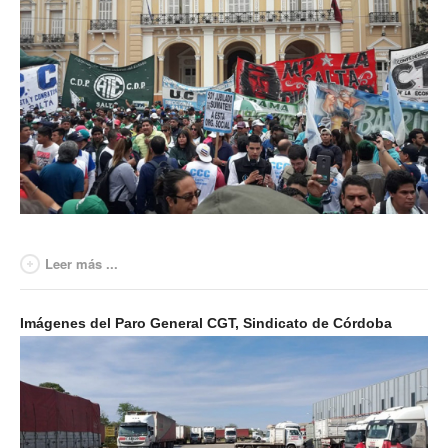
Acuerdos / Homologaciones
Acuerdos por empresa
Sistemas
Impresión de boletas
Arancel psicofísico
CCT 40/89
Actualidad
Leer más ...
Impresión de boletas
Imágenes del Paro General CGT, Sindicato de Córdoba
Contacto
Contáctenos
Contacto secretarías