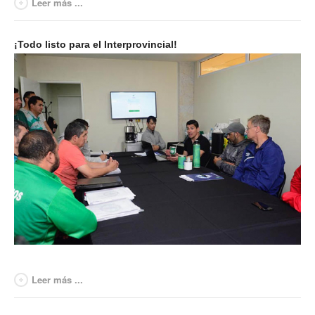
Leer más ...
Anuario 20 años
¡Todo listo para el Interprovincial!
Biblioteca Sindical
Galería de videos
Campañas de prevención
Memoria histórica
Notas
Política de Privacidad
Buscar
Secretarías
Leer más ...
Secretaría general
Secretaría general adjunta