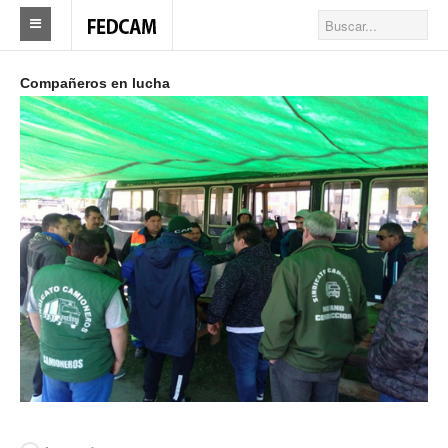
Home
Compañeros en lucha
Federacion
Federación
Autoridades
Nuestros Sindicatos
Delegaciones en el país
Actualidad Sindicatos
Camioneros solidarios
Publicaciones
Revista Los Camioneros