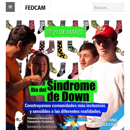
Home
Federacion
Federación
Autoridades
Nuestros Sindicatos
Delegaciones en el país
Actualidad Sindicatos
Camioneros solidarios
Publicaciones
Revista Los Camioneros