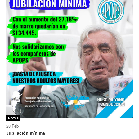
Secretaría de Deportes
Secretaría de Igualdad de Género
Secretaría de Comunicación
Secretaría de Jubilaciones
Secretaría de Planificación e Inversiones
Noticias secretarías
Gremiales
Planillas de sueldos
Planillas de sueldos
Planillas desde 1978
Notas
28
Feb
Acuerdos
Jubilación mínima