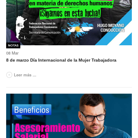
Secretaría de actas
Secretaría gremial
Secretario Tesorero
Notas
Secretaría prensa y cultura
08
Mar
8 de marzo Día Internacional de la Mujer Trabajadora
Secretaría de Obra Social
Secretaría Administrativa
Leer más ...
Secretaría de Organización
Secretaría de Coord. Política
Secretaría Evol. del Salario
Secretaría de Fiscalización
Secretaría de Transporte