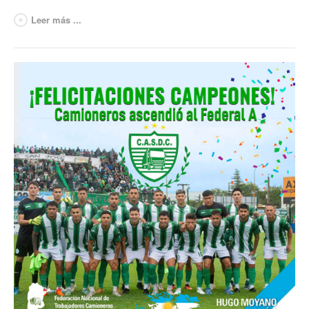
Acuerdos / Homologaciones
Leer más ...
Acuerdos por empresa
Sistemas
Impresión de boletas
Arancel psicofísico
CCT 40/89
Actualidad
Impresión de boletas
Contacto
Contáctenos
Contacto secretarías