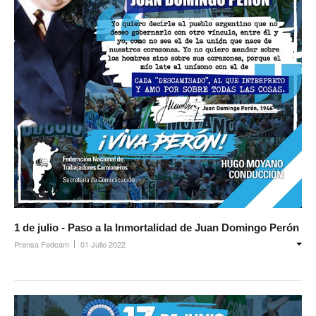
Secretaría de Deportes
Secretaría de Igualdad de Género
Secretaría de Comunicación
Secretaría de Jubilaciones
Secretaría de Planificación e Inversiones
Noticias secretarías
Gremiales
Planillas de sueldos
1 de julio - Paso a la Inmortalidad de Juan Domingo Perón
Planillas de sueldos
Prensa Fedcam
01 Julio 2022
Planillas desde 1978
Acuerdos