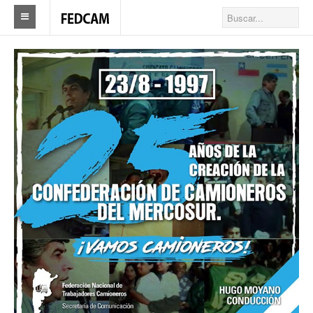
Home
Federacion
Federación
Autoridades
Nuestros Sindicatos
Delegaciones en el país
Actualidad Sindicatos
Camioneros solidarios
Publicaciones
Revista Los Camioneros