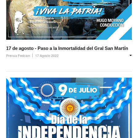
Secretaría de actas
Secretaría gremial
Secretario Tesorero
17 de agosto - Paso a la Inmortalidad del Gral San Martín
Secretaría prensa y cultura
Prensa Fedcam
17 Agosto 2022
Secretaría de Obra Social
Secretaría Administrativa
Secretaría de Organización
Secretaría de Coord. Política
Secretaría Evol. del Salario
Secretaría de Fiscalización
Secretaría de Transporte