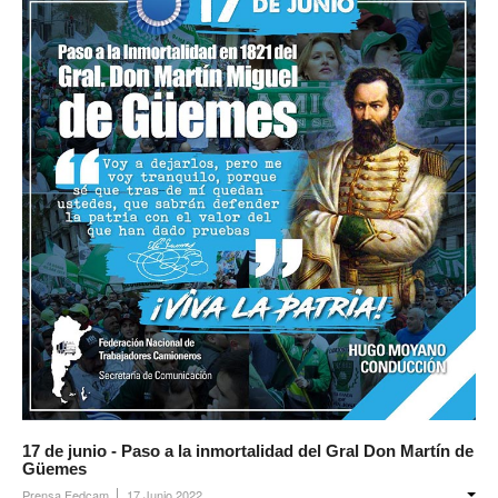
Acuerdos / Homologaciones
Acuerdos por empresa
Sistemas
Impresión de boletas
Arancel psicofísico
CCT 40/89
Actualidad
Impresión de boletas
Contacto
Contáctenos
17 de junio - Paso a la inmortalidad del Gral Don Martín de
Contacto secretarías
Güemes
Prensa Fedcam
17 Junio 2022